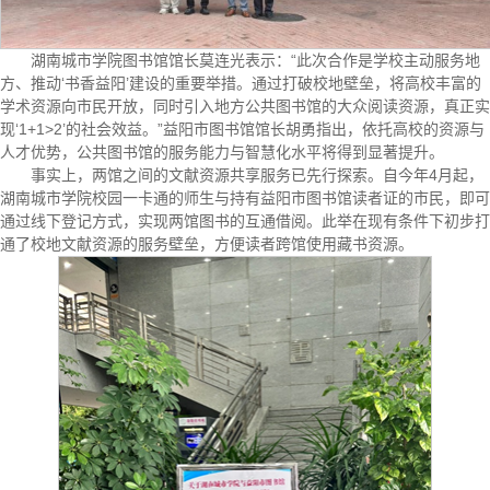
湖南城市学院图书馆馆长莫连光表示：“此次合作是学校主动服务地
方、推动‘书香益阳’建设的重要举措。通过打破校地壁垒，将高校丰富的
学术资源向市民开放，同时引入地方公共图书馆的大众阅读资源，真正实
现‘1+1>2’的社会效益。”益阳市图书馆馆长胡勇指出，依托高校的资源与
人才优势，公共图书馆的服务能力与智慧化水平将得到显著提升。
事实上，两馆之间的文献资源共享服务已先行探索。自今年4月起，
湖南城市学院校园一卡通的师生与持有益阳市图书馆读者证的市民，即可
通过线下登记方式，实现两馆图书的互通借阅。此举在现有条件下初步打
通了校地文献资源的服务壁垒，方便读者跨馆使用藏书资源。